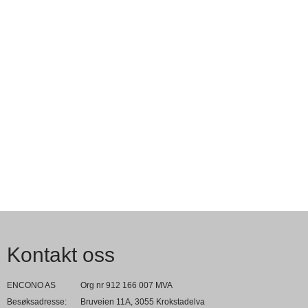
Kontakt oss
ENCONO AS
Org nr 912 166 007 MVA
Besøksadresse:
Bruveien 11A, 3055 Krokstadelva