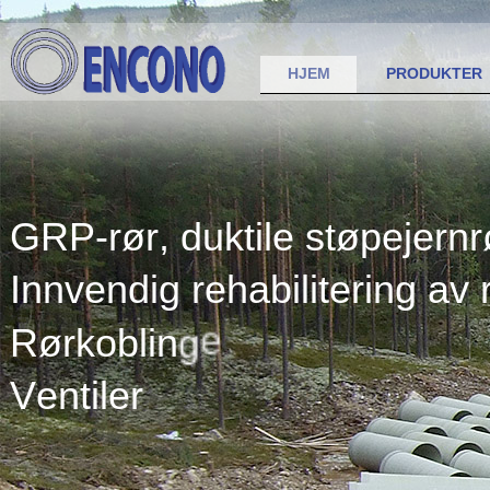
HJEM
PRODUKTER
G
R
P
-
r
ø
r
,
d
u
k
t
i
l
e
s
t
ø
p
e
j
e
r
n
r
I
n
n
v
e
n
d
i
g
r
e
h
a
b
i
l
i
t
e
r
i
n
g
a
v
r
R
ø
r
k
o
b
l
i
n
g
e
V
e
n
t
i
l
e
r